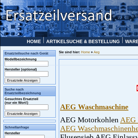
HOME
ARTIKELSUCHE & BESTELLUNG
WAR
Sie sind hier:
Home
»
Aeg
Ersatzteilsuche nach Gerät
Modellbezeichnung
Hersteller (optional)
Suche nach
Ersatzteilbezeichnung
Gesuchtes Ersatzteil
(nur ein Wort!)
AEG Waschmaschine
AEG Motorkohlen
AEG 
AEG Waschmaschinenhe
Schnellanfrage
Hersteller
Flusensieb AEG Einlass