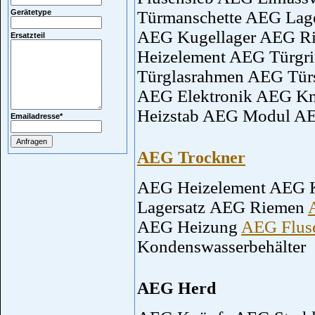
Gerätetype
Türmanschette AEG Lage
AEG Kugellager AEG R
Ersatzteil
Heizelement AEG Türgr
Türglasrahmen AEG Türs
AEG Elektronik AEG Kn
Heizstab AEG Modul AE
Emailadresse
*
AEG Trockner
AEG Heizelement AEG K
Lagersatz AEG Riemen
AEG Heizung
AEG Flus
Kondenswasserbehälter
AEG Herd