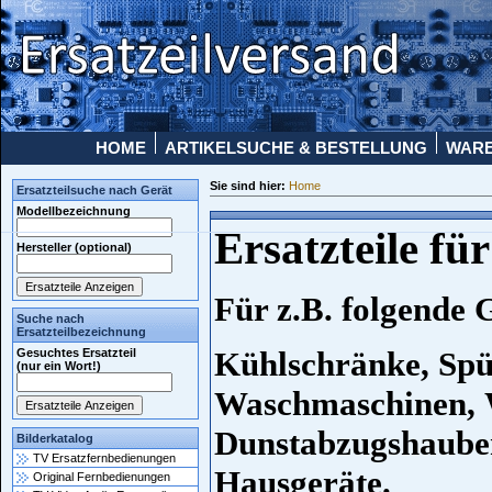
HOME
ARTIKELSUCHE & BESTELLUNG
WAR
Sie sind hier:
Home
Ersatzteilsuche nach Gerät
Modellbezeichnung
Ersatzteile fü
Hersteller (optional)
Für z.B. folgende 
Suche nach
Ersatzteilbezeichnung
Kühlschränke, Spü
Gesuchtes Ersatzteil
(nur ein Wort!)
Waschmaschinen, W
Dunstabzugshauben
Bilderkatalog
TV Ersatzfernbedienungen
Hausgeräte.
Original Fernbedienungen