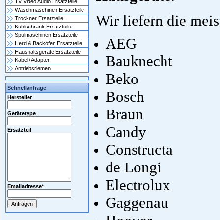
TV Video Audio Ersatzteile
Waschmaschinen Ersatzteile
Wir liefern die mei
Trockner Ersatzteile
Kühlschrank Ersatzteile
Spülmaschinen Ersatzteile
AEG
Herd & Backofen Ersatzteile
Haushaltsgeräte Ersatzteile
Bauknecht
Kabel+Adapter
Antriebsriemen
Beko
Schnellanfrage
Bosch
Hersteller
Braun
Gerätetype
Candy
Ersatzteil
Constructa
de Longi
Electrolux
Emailadresse
*
Gaggenau