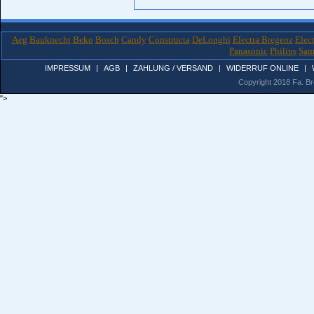
Aeg
Bauknecht
Beko
Bosch
Candy
Constructa
DeLonghi
Electra Bregenz
Elec
Panasonic
Philips
Sam
IMPRESSUM
|
AGB
|
ZAHLUNG / VERSAND
|
WIDERRUF ONLINE
|
Copyright 2018 Fa. Bro
">