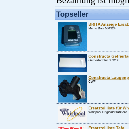
Bezahlung ist mögl
Topseller
BRITA Anzeige Ersatz
Memo Brita 504324
Constructa Gefrierf
Gefrierfachtür 353208
Constructa Laugen
CWF
Ersatzteilliste für 
Whirlpool Originalersatzteile
Ersatzteilliste Tefal