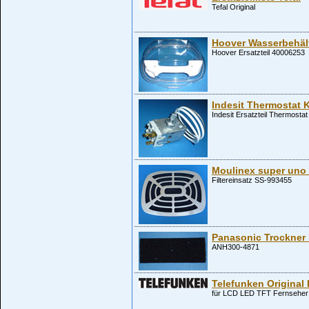
Tefal Original
Hoover Wasserbehält
Hoover Ersatzteil 40006253
Indesit Thermostat 
Indesit Ersatzteil Thermost
Moulinex super uno F
Filtereinsatz SS-993455
Panasonic Trockner F
ANH300-4871
Telefunken Origina
für LCD LED TFT Fernseher