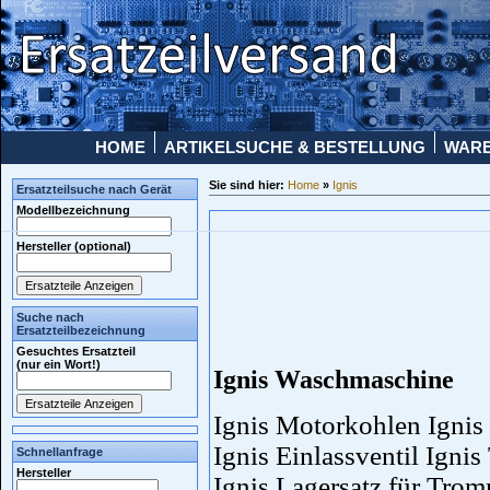
HOME
ARTIKELSUCHE & BESTELLUNG
WAR
Sie sind hier:
Home
»
Ignis
Ersatzteilsuche nach Gerät
Modellbezeichnung
Hersteller (optional)
Suche nach
Ersatzteilbezeichnung
Gesuchtes Ersatzteil
(nur ein Wort!)
Ignis Waschmaschine
Ignis Motorkohlen Ignis
Ignis Einlassventil Igni
Schnellanfrage
Hersteller
Ignis Lagersatz für Trom