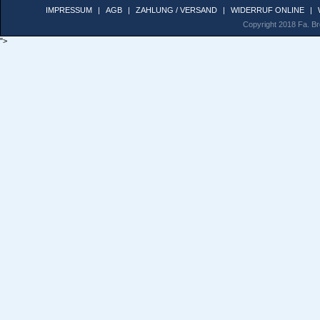
IMPRESSUM
|
AGB
|
ZAHLUNG / VERSAND
|
WIDERRUF ONLINE
|
Copyright 2018 Fa. Bro
">