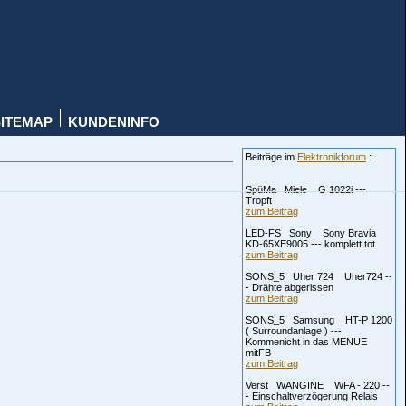
SITEMAP
KUNDENINFO
Beiträge im
Elektronikforum
:
SpüMa Miele G 1022i ---
Tropft
zum Beitrag
LED-FS Sony Sony Bravia
KD-65XE9005 --- komplett tot
zum Beitrag
SONS_5 Uher 724 Uher724 --
- Drähte abgerissen
zum Beitrag
SONS_5 Samsung HT-P 1200
( Surroundanlage ) ---
Kommenicht in das MENUE
mitFB
zum Beitrag
Verst WANGINE WFA - 220 --
- Einschaltverzögerung Relais