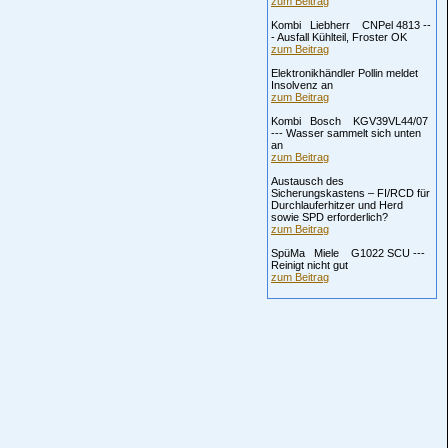
zum Beitrag
Kombi Liebherr CNPel 4813 --
- Ausfall Kühlteil, Froster OK
zum Beitrag
Elektronikhändler Pollin meldet
Insolvenz an
zum Beitrag
Kombi Bosch KGV39VL44/07
--- Wasser sammelt sich unten
an
zum Beitrag
Austausch des
Sicherungskastens – FI/RCD für
Durchlauferhitzer und Herd
sowie SPD erforderlich?
zum Beitrag
SpüMa Miele G1022 SCU ---
Reinigt nicht gut
zum Beitrag