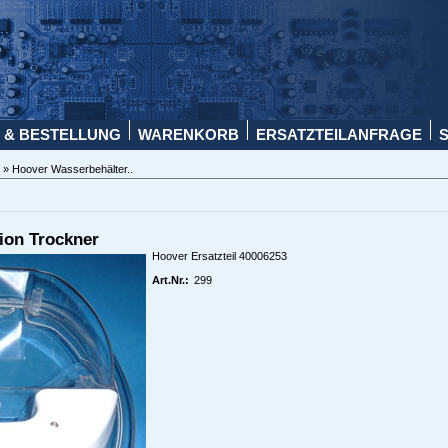
 & BESTELLUNG
WARENKORB
ERSATZTEILANFRAGE
r
» Hoover Wasserbehälter..
ion Trockner
Hoover Ersatzteil 40006253
Art.Nr.:
299