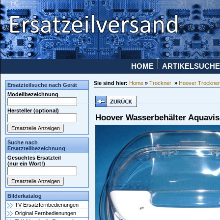
HOME
ARTIKELSUCHE
Sie sind hier:
Home
»
Trockner
»
Hoover Trockne
Ersatzteilsuche nach Gerät
Modellbezeichnung
Hersteller (optional)
Hoover Wasserbehälter Aquavis
Suche nach
Ersatzteilbezeichnung
Gesuchtes Ersatzteil
(nur ein Wort!)
Bilderkatalog
TV Ersatzfernbedienungen
Original Fernbedienungen