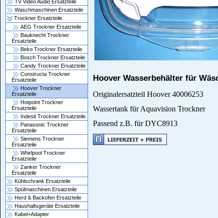
TV Video Audio Ersatzteile
Waschmaschinen Ersatzteile
Trockner Ersatzteile
AEG Trockner Ersatzteile
Bauknecht Trockner
Ersatzteile
Beko Trockner Ersatzteile
Bosch Trockner Ersatzteile
Candy Trockner Ersatzteile
Constructa Trockner
Hoover Wasserbehälter für Wäs
Ersatzteile
Hoover Trockner
Originalersatzteil Hoover 40006253
Ersatzteile
Hotpoint Trockner
Wassertank für Aquavision Trockner
Ersatzteile
Indesit Trockner Ersatzteile
Passend z.B. für DYC8913
Panasonic Trockner
Ersatzteile
Siemens Trockner
Ersatzteile
Whirlpool Trockner
Ersatzteile
Zanker Trockner
Ersatzteile
Kühlschrank Ersatzteile
Spülmaschinen Ersatzteile
Herd & Backofen Ersatzteile
Haushaltsgeräte Ersatzteile
Kabel+Adapter