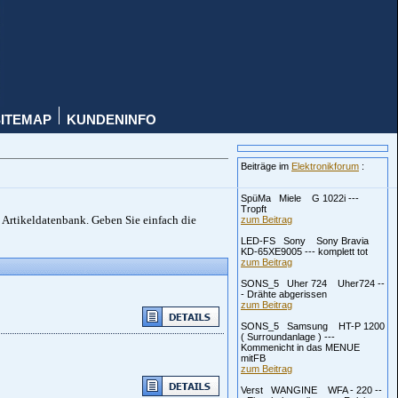
SITEMAP
KUNDENINFO
Beiträge im
Elektronikforum
:
SpüMa Miele G 1022i ---
Tropft
 Artikeldatenbank. Geben Sie einfach die
zum Beitrag
LED-FS Sony Sony Bravia
KD-65XE9005 --- komplett tot
zum Beitrag
SONS_5 Uher 724 Uher724 --
- Drähte abgerissen
zum Beitrag
SONS_5 Samsung HT-P 1200
( Surroundanlage ) ---
Kommenicht in das MENUE
mitFB
zum Beitrag
Verst WANGINE WFA - 220 --