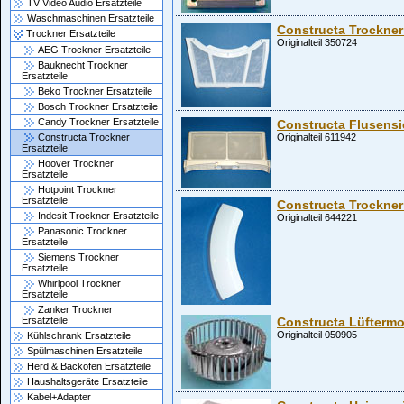
TV Video Audio Ersatzteile
Waschmaschinen Ersatzteile
Constructa Trockner
Trockner Ersatzteile
Originalteil 350724
AEG Trockner Ersatzteile
Bauknecht Trockner
Ersatzteile
Beko Trockner Ersatzteile
Bosch Trockner Ersatzteile
Candy Trockner Ersatzteile
Constructa Flusens
Constructa Trockner
Originalteil 611942
Ersatzteile
Hoover Trockner
Ersatzteile
Hotpoint Trockner
Ersatzteile
Constructa Trockner 
Indesit Trockner Ersatzteile
Originalteil 644221
Panasonic Trockner
Ersatzteile
Siemens Trockner
Ersatzteile
Whirlpool Trockner
Ersatzteile
Zanker Trockner
Constructa Lüftermo
Ersatzteile
Originalteil 050905
Kühlschrank Ersatzteile
Spülmaschinen Ersatzteile
Herd & Backofen Ersatzteile
Haushaltsgeräte Ersatzteile
Kabel+Adapter