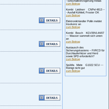
- Einschaltverzögerung Relais
zum Beitrag
Kombi Liebherr CNPel 4813 --
- Ausfall Kühlteil, Froster OK
zum Beitrag
Elektronikhändler Pollin meldet
Insolvenz an
zum Beitrag
Kombi Bosch KGV39VL44/07
--- Wasser sammelt sich unten
an
zum Beitrag
Austausch des
Sicherungskastens – FI/RCD für
Durchlauferhitzer und Herd
sowie SPD erforderlich?
zum Beitrag
SpüMa Miele G1022 SCU ---
Reinigt nicht gut
zum Beitrag