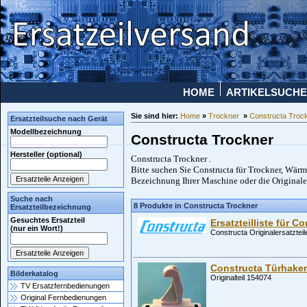
HOME
ARTIKELSUCHE
Sie sind hier:
Home
»
Trockner
»
Constructa Troc
Ersatzteilsuche nach Gerät
Modellbezeichnung
Constructa Trockner
Hersteller (optional)
Constructa Trockner .
Bitte suchen Sie Constructa für Trockner, Wär
Bezeichnung Ihrer Maschine oder die Originale
Suche nach
8 Produkte in Constructa Trockner
Ersatzteilbezeichnung
Gesuchtes Ersatzteil
Ersatzteilliste für C
(nur ein Wort!)
Constructa Originalersatzteil
Constructa Türhake
Bilderkatalog
Originalteil 154074
TV Ersatzfernbedienungen
Original Fernbedienungen