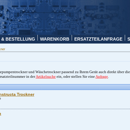
 & BESTELLUNG
WARENKORB
ERSATZTEILANFRAGE
kner
mepumpentrockner und Wäschetrockner passend zu Ihrem Gerät auch direkt über die
rsatzteilnummer in der
Artikelsuche
ein, oder stellen Sie eine
Anfrage
.
onstructa Trockner
e
n