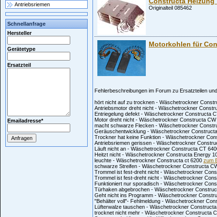
Constructa Heizung 
Antriebsriemen
Originalteil 085462
Schnellanfrage
Hersteller
Motorkohlen für Con
Gerätetype
Ersatzteil
Fehlerbeschreibungen im Forum zu Ersatzteilen und 
hört nicht auf zu trocknen - Wäschetrockner Cons
Antriebsmotor dreht nicht - Wäschetrockner Const
Entriegelung defekt - Wäschetrockner Constructa
Motor dreht nicht - Wäschetrockner Constructa C
Emailadresse
*
macht schwarze Flecken - Wäschetrockner Constr
Geräuschentwicklung - Wäschetrockner Construct
Trockner hat keine Funktion - Wäschetrockner Co
Antriebsriemen gerissen - Wäschetrockner Constr
Läuft nicht an - Wäschetrockner Constructa CT 64
Heitzt nicht - Wäschetrockner Constructa Energy 
leuchte - Wäschetrockner Constructa ct 6200
zum B
schwarze Streifen - Wäschetrockner Constructa 
Trommel ist fest-dreht nicht - Wäschetrockner Con
Trommel ist fest-dreht nicht - Wäschetrockner Con
Funktioniert nur sporadisch - Wäschetrockner Con
Türhaken abgebrochen - Wäschetrockner Constru
Geht nicht ins Programm - Wäschetrockner Constru
"Behälter voll"- Fehlmeldung - Wäschetrockner C
Lüfterwalze tauschen - Wäschetrockner Construc
trocknet nicht mehr - Wäschetrockner Constructa