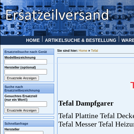
HOME
ARTIKELSUCHE & BESTELLUNG
WAR
Sie sind hier:
Home
»
Tefal
Ersatzteilsuche nach Gerät
Modellbezeichnung
Hersteller (optional)
Suche nach
Ersatzteilbezeichnung
Gesuchtes Ersatzteil
(nur ein Wort!)
Tefal Dampfgarer
Tefal Plattine Tefal Deck
Tefal Messer Tefal Heizu
Schnellanfrage
Hersteller