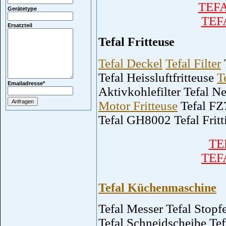
TEFA
Gerätetype
TEFA
Ersatzteil
Tefal Fritteuse
Tefal Deckel
Tefal Filter
T
Tefal Heissluftfritteuse
T
Emailadresse
*
Aktivkohlefilter Tefal Ne
Motor Fritteuse
Tefal FZ
Tefal GH8002 Tefal Fritt
TE
TEFA
Tefal Küchenmaschine
Tefal Messer Tefal Stopf
Tefal Schneidscheibe Tef