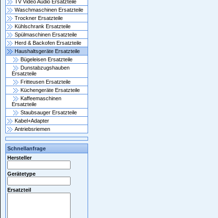
TV Video Audio Ersatzteile
Waschmaschinen Ersatzteile
Trockner Ersatzteile
Kühlschrank Ersatzteile
Spülmaschinen Ersatzteile
Herd & Backofen Ersatzteile
Haushaltsgeräte Ersatzteile
Bügeleisen Ersatzteile
Dunstabzugshauben
Ersatzteile
Fritteusen Ersatzteile
Küchengeräte Ersatzteile
Kaffeemaschinen
Ersatzteile
Staubsauger Ersatzteile
Kabel+Adapter
Antriebsriemen
Schnellanfrage
Hersteller
Gerätetype
Ersatzteil