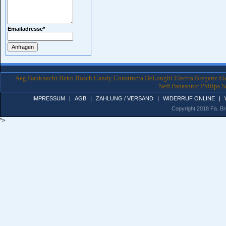
Emailadresse
*
Aeg
Bauknecht
Beko
Bosch
Candy
Constructa
DeLonghi
Electra Bregenz
El
Neff
Panasonic
Philips
S
IMPRESSUM
|
AGB
|
ZAHLUNG / VERSAND
|
WIDERRUF ONLINE
|
Copyright 2018 Fa. Bro
">