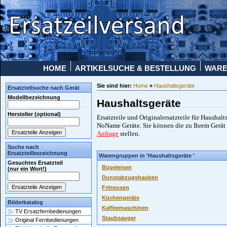
HOME
ARTIKELSUCHE & BESTELLUNG
WAR
Sie sind hier:
Home
»
Haushaltsgeräte
Ersatzteilsuche nach Gerät
Modellbezeichnung
Haushaltsgeräte
Hersteller (optional)
Ersatzteile und Originalersatzteile für Haushalt
NoName Geräte. Sie können die zu Ihrem Gerät 
Anfrage
stellen.
Suche nach
Ersatzteilbezeichnung
Warengruppen in 'Haushaltsgeräte '
Gesuchtes Ersatzteil
Bügeleisen
(nur ein Wort!)
Dunstabzugshauben
Fritteusen
Küchengeräte
Bilderkatalog
Kaffeemaschinen
TV Ersatzfernbedienungen
Staubsauger
Original Fernbedienungen