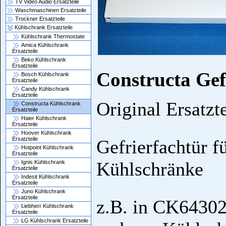
TV Video Audio Ersatzteile
Waschmaschinen Ersatzteile
Trockner Ersatzteile
Kühlschrank Ersatzteile
Kühlschrank Thermostate
Amica Kühlschrank
Ersatzteile
Beko Kühlschrank
Ersatzteile
Constructa Ge
Bosch Kühlschrank
Ersatzteile
Candy Kühlschrank
Ersatzteile
Original Ersatzt
Constructa Kühlschrank
Ersatzteile
Haier Kühlschrank
Ersatzteile
Hoover Kühlschrank
Ersatzteile
Gefrierfachtür f
Hotpoint Kühlschrank
Ersatzteile
Kühlschränke
Ignis Kühlschrank
Ersatzteile
Indesit Kühlschrank
Ersatzteile
Juno Kühlschrank
Ersatzteile
z.B. in CK64302
Liebherr Kühlschrank
Ersatzteile
LG Kühlschrank Ersatzteile