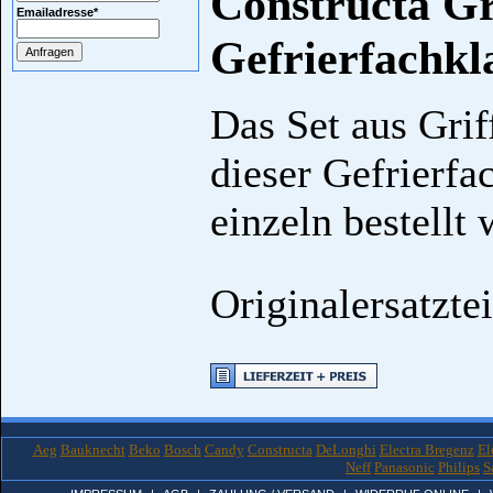
Constructa Gr
Emailadresse
*
Gefrierfachkl
Das Set aus Grif
dieser Gefrierfa
einzeln bestellt
Originalersatzte
Aeg
Bauknecht
Beko
Bosch
Candy
Constructa
DeLonghi
Electra Bregenz
El
Neff
Panasonic
Philips
S