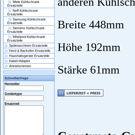
anderen Kühlsc
Miele Kühlschrank
Ersatzteile
Neff Kühlschrank
Ersatzteile
Samsung Kühlschrank
Breite 448mm
Ersatzteile
Siemens Kühlschrank
Ersatzteile
Whirlpool Kühlschrank
Ersatzteile
Höhe 192mm
Spülmaschinen Ersatzteile
Herd & Backofen Ersatzteile
Haushaltsgeräte Ersatzteile
Kabel+Adapter
Stärke 61mm
Antriebsriemen
Schnellanfrage
Hersteller
Gerätetype
Ersatzteil