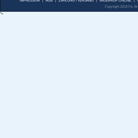
IMPRESSUM
|
AGB
|
ZAHLUNG / VERSAND
|
WIDERRUF ONLINE
|
Copyright 2018 Fa. Bro
">