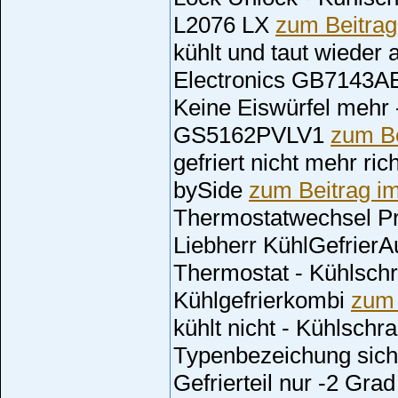
L2076 LX
zum Beitra
kühlt und taut wieder 
Electronics GB7143
Keine Eiswürfel mehr
GS5162PVLV1
zum B
gefriert nicht mehr ri
bySide
zum Beitrag i
Thermostatwechsel Pr
Liebherr KühlGefrier
Thermostat - Kühlsch
Kühlgefrierkombi
zum 
kühlt nicht - Kühlschr
Typenbezeichung sic
Gefrierteil nur -2 Gra