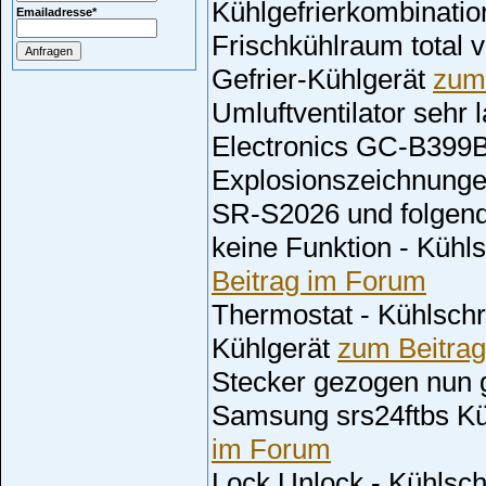
Kühlgefrierkombinati
Emailadresse
*
Frischkühlraum total 
Gefrier-Kühlgerät
zum
Umluftventilator sehr 
Electronics GC-B3
Explosionszeichnung
SR-S2026 und folgen
keine Funktion - Küh
Beitrag im Forum
Thermostat - Kühlschra
Kühlgerät
zum Beitra
Stecker gezogen nun g
Samsung srs24ftbs Kü
im Forum
Lock Unlock - Kühlsc