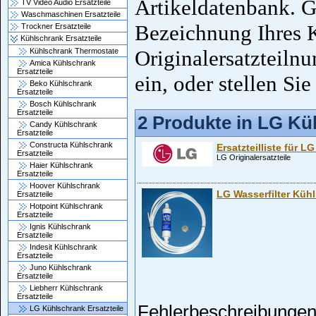
Artikeldatenbank. G
TV Video Audio Ersatzteile
Waschmaschinen Ersatzteile
Bezeichnung Ihres 
Trockner Ersatzteile
Kühlschrank Ersatzteile
Originalersatzteiln
Kühlschrank Thermostate
Amica Kühlschrank
Ersatzteile
ein, oder stellen Sie
Beko Kühlschrank
Ersatzteile
Bosch Kühlschrank
Ersatzteile
2 Produkte in LG Kü
Candy Kühlschrank
Ersatzteile
Constructa Kühlschrank
Ersatzteilliste für 
Ersatzteile
LG Originalersatzteile
Haier Kühlschrank
Ersatzteile
Hoover Kühlschrank
LG Wasserfilter Küh
Ersatzteile
Hotpoint Kühlschrank
Ersatzteile
Ignis Kühlschrank
Ersatzteile
Indesit Kühlschrank
Ersatzteile
Juno Kühlschrank
Ersatzteile
Liebherr Kühlschrank
Ersatzteile
Fehlerbeschreibungen
LG Kühlschrank Ersatzteile