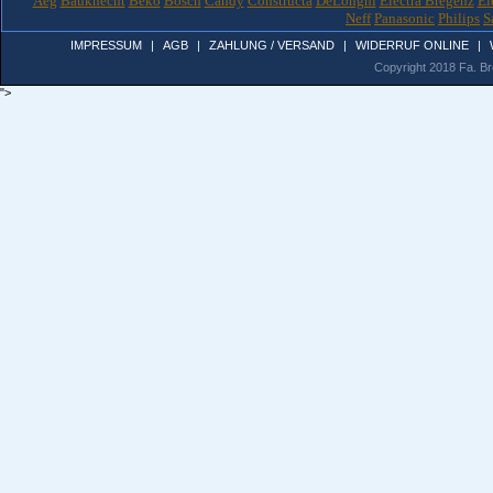
Aeg
Bauknecht
Beko
Bosch
Candy
Constructa
DeLonghi
Electra Bregenz
El
Neff
Panasonic
Philips
S
IMPRESSUM
|
AGB
|
ZAHLUNG / VERSAND
|
WIDERRUF ONLINE
|
Copyright 2018 Fa. Bro
">