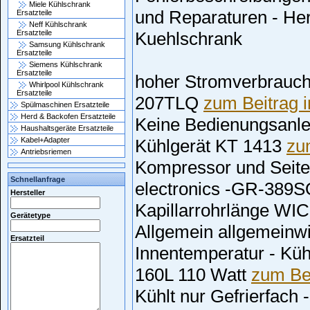
Miele Kühlschrank
und Reparaturen - Hers
Ersatzteile
Neff Kühlschrank
Kuehlschrank
Ersatzteile
Samsung Kühlschrank
Ersatzteile
Siemens Kühlschrank
Ersatzteile
hoher Stromverbrauch
Whirlpool Kühlschrank
Ersatzteile
207TLQ
zum Beitrag 
Spülmaschinen Ersatzteile
Herd & Backofen Ersatzteile
Keine Bedienungsanlei
Haushaltsgeräte Ersatzteile
Kabel+Adapter
Kühlgerät KT 1413
zu
Antriebsriemen
Kompressor und Seit
Schnellanfrage
electronics -GR-389
Hersteller
Kapillarrohrlänge WI
Gerätetype
Allgemein allgemeinw
Ersatzteil
Innentemperatur - Küh
160L 110 Watt
zum Be
Kühlt nur Gefrierfach 