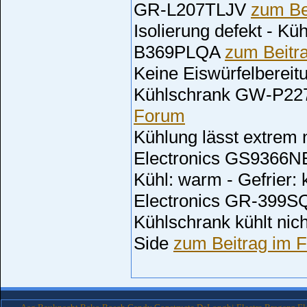
GR-L207TLJV
zum Be
Isolierung defekt - K
B369PLQA
zum Beitr
Keine Eiswürfelbereit
Kühlschrank GW-P2
Forum
Kühlung lässt extrem 
Electronics GS9366
Kühl: warm - Gefrier: 
Electronics GR-399
Kühlschrank kühlt nic
Side
zum Beitrag im 