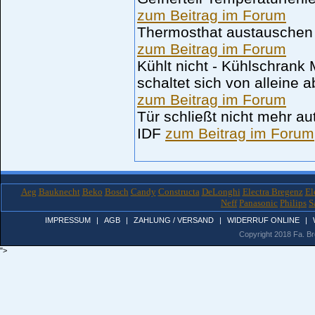
zum Beitrag im Forum
Thermosthat austauschen 
zum Beitrag im Forum
Kühlt nicht - Kühlschrank
schaltet sich von alleine 
zum Beitrag im Forum
Tür schließt nicht mehr a
IDF
zum Beitrag im Forum
Aeg
Bauknecht
Beko
Bosch
Candy
Constructa
DeLonghi
Electra Bregenz
El
Neff
Panasonic
Philips
S
IMPRESSUM
|
AGB
|
ZAHLUNG / VERSAND
|
WIDERRUF ONLINE
|
Copyright 2018 Fa. Bro
">