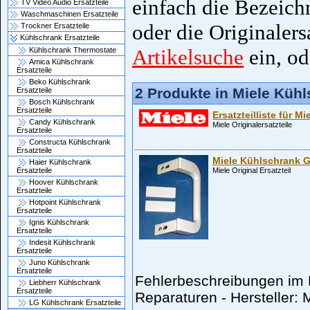
einfach die Bezeich
TV Video Audio Ersatzteile
Waschmaschinen Ersatzteile
oder die Originaler
Trockner Ersatzteile
Kühlschrank Ersatzteile
Artikelsuche
ein, od
Kühlschrank Thermostate
Amica Kühlschrank
Ersatzteile
Beko Kühlschrank
2 Produkte in Miele Küh
Ersatzteile
Bosch Kühlschrank
Ersatzteile
Ersatzteilliste für M
Candy Kühlschrank
Miele Originalersatzteile
Ersatzteile
Constructa Kühlschrank
Ersatzteile
Miele Kühlschrank Gr
Haier Kühlschrank
Miele Original Ersatzteil
Ersatzteile
Hoover Kühlschrank
Ersatzteile
Hotpoint Kühlschrank
Ersatzteile
Ignis Kühlschrank
Ersatzteile
Indesit Kühlschrank
Ersatzteile
Juno Kühlschrank
Ersatzteile
Fehlerbeschreibungen im 
Liebherr Kühlschrank
Ersatzteile
Reparaturen - Hersteller: 
LG Kühlschrank Ersatzteile