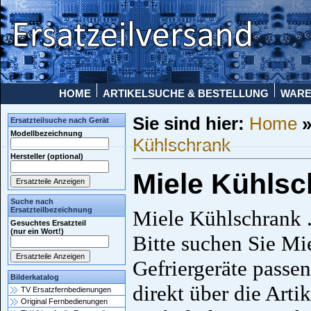
HOME
ARTIKELSUCHE & BESTELLUNG
WAR
Sie sind hier:
Home
Ersatzteilsuche nach Gerät
Modellbezeichnung
Kühlschrank
Hersteller (optional)
Miele Kühlsc
Suche nach
Ersatzteilbezeichnung
Miele Kühlschrank 
Gesuchtes Ersatzteil
(nur ein Wort!)
Bitte suchen Sie Mi
Gefriergeräte passe
Bilderkatalog
direkt über die Art
TV Ersatzfernbedienungen
Original Fernbedienungen