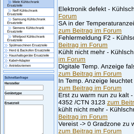
Miele Kühlschrank
Ersatzteile
Elektronik defekt - Kühlsc
Neff Kühlschrank
Ersatzteile
Forum
Samsung Kühlschrank
SA in der Temperaturanzei
Ersatzteile
Siemens Kühlschrank
zum Beitrag im Forum
Ersatzteile
Fehlermeldung F2 - Kühls
Whirlpool Kühlschrank
Ersatzteile
Beitrag im Forum
Spülmaschinen Ersatzteile
Herd & Backofen Ersatzteile
Kühlt nicht mehr - Kühls
Haushaltsgeräte Ersatzteile
im Forum
Kabel+Adapter
Digitale Temp. Anzeige fa
Antriebsriemen
zum Beitrag im Forum
Schnellanfrage
In Temp. Anzeige leuchtet
Hersteller
zum Beitrag im Forum
Gerätetype
Erst zu warm nun zu kalt 
4352 /CTN 3123
zum Beit
Ersatzteil
kühlt nicht mehr - Kühlsc
Beitrag im Forum
Vereist -> 0 Gradzone zu 
zum Beitrag im Forum