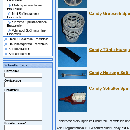
Ersatzteile
Miele Spülmaschinen
Ersatzteile
Candy Grobsieb Sp
Neff Spülmaschinen
Ersatzteile
Siemens Spülmaschinen
Ersatzteile
Whirlpool Spülmaschinen
Ersatzteile
Herd & Backofen Ersatzteile
Haushaltsgeräte Ersatzteile
Kabel+Adapter
Candy Türdichtung 
Antriebsriemen
Schnellanfrage
Hersteller
Candy Heizung Spü
Gerätetype
Candy Schalter Spü
Ersatzteil
Fehlerbeschreibungen im Forum zu Ersatzteilen und
Emailadresse
*
kein Programmablauf - Geschirrspüler Candy csf 