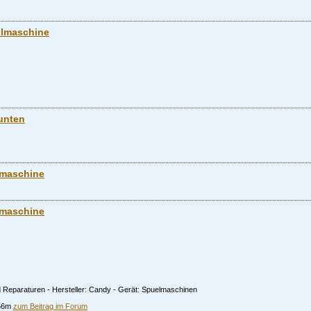
ülmaschine
unten
lmaschine
lmaschine
 Reparaturen - Hersteller: Candy - Gerät: Spuelmaschinen
456m
zum Beitrag im Forum