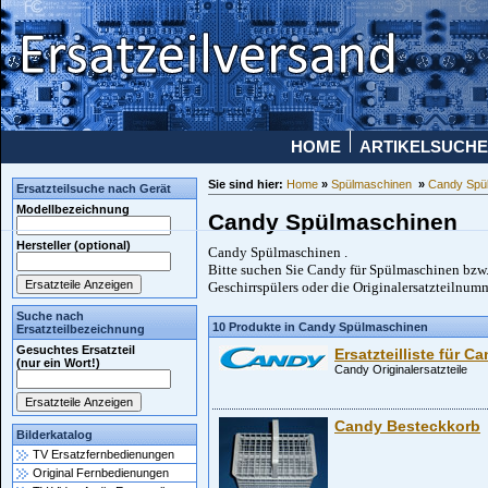
HOME
ARTIKELSUCHE
Sie sind hier:
Home
»
Spülmaschinen
»
Candy Spü
Ersatzteilsuche nach Gerät
Modellbezeichnung
Candy Spülmaschinen
Hersteller (optional)
Candy Spülmaschinen .
Bitte suchen Sie Candy für Spülmaschinen bzw. 
Geschirrspülers oder die Originalersatzteilnum
Suche nach
10 Produkte in Candy Spülmaschinen
Ersatzteilbezeichnung
Gesuchtes Ersatzteil
Ersatzteilliste für 
(nur ein Wort!)
Candy Originalersatzteile
Candy Besteckkorb
Bilderkatalog
TV Ersatzfernbedienungen
Original Fernbedienungen