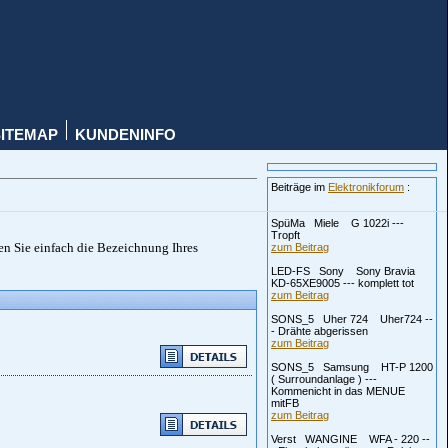
SITEMAP
KUNDENINFO
Beiträge im
Elektronikforum
:
SpüMa Miele G 1022i ---
Tropft
en Sie einfach die Bezeichnung Ihres
zum Beitrag
LED-FS Sony Sony Bravia
KD-65XE9005 --- komplett tot
zum Beitrag
SONS_5 Uher 724 Uher724 --
- Drähte abgerissen
zum Beitrag
SONS_5 Samsung HT-P 1200
( Surroundanlage ) ---
Kommenicht in das MENUE
mitFB
zum Beitrag
Verst WANGINE WFA - 220 --