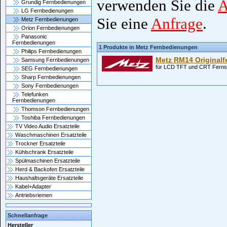
verwenden Sie die
A
Grundig Fernbedienungen
LG Fernbedienungen
Sie eine
Anfrage
.
Metz Fernbedienungen
Orion Fernbedienungen
Panasonic
Fernbedienungen
1 Produkte in Metz Fernbedienungen
Philips Fernbedienungen
Metz RM14 Original
Samsung Fernbedienungen
für LCD TFT und CRT Ferns
SEG Fernbedienungen
Sharp Fernbedienungen
Sony Fernbedienungen
Telefunken
Fernbedienungen
Thomson Fernbedienungen
Toshiba Fernbedienungen
TV Video Audio Ersatzteile
Waschmaschinen Ersatzteile
Trockner Ersatzteile
Kühlschrank Ersatzteile
Spülmaschinen Ersatzteile
Herd & Backofen Ersatzteile
Haushaltsgeräte Ersatzteile
Kabel+Adapter
Antriebsriemen
Schnellanfrage
Hersteller