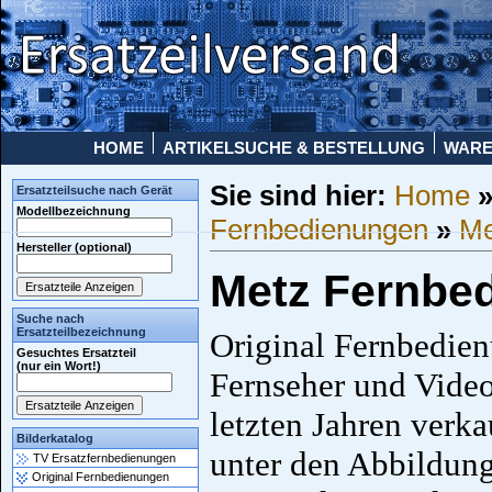
HOME
ARTIKELSUCHE & BESTELLUNG
WAR
Sie sind hier:
Home
Ersatzteilsuche nach Gerät
Modellbezeichnung
Fernbedienungen
»
Me
Hersteller (optional)
Metz Fernbe
Suche nach
Ersatzteilbezeichnung
Original Fernbedien
Gesuchtes Ersatzteil
(nur ein Wort!)
Fernseher und Video
letzten Jahren verk
Bilderkatalog
unter den Abbildung
TV Ersatzfernbedienungen
Original Fernbedienungen