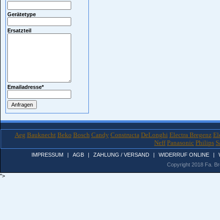
Gerätetype
Ersatzteil
Emailadresse
*
Aeg
Bauknecht
Beko
Bosch
Candy
Constructa
DeLonghi
Electra Bregenz
El
Neff
Panasonic
Philips
S
IMPRESSUM
|
AGB
|
ZAHLUNG / VERSAND
|
WIDERRUF ONLINE
|
Copyright 2018 Fa. Bro
">