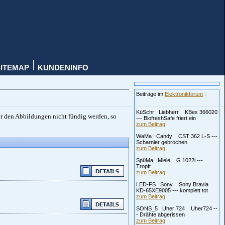
SITEMAP
KUNDENINFO
Beiträge im
Elektronikforum
:
KüSchr Liebherr KBes 366020
er den Abbildungen nicht fündig werden, so
--- BiofreshSafe friert ein
zum Beitrag
WaMa Candy CST 362 L-S ---
Scharnier gebrochen
zum Beitrag
SpüMa Miele G 1022i ---
Tropft
zum Beitrag
LED-FS Sony Sony Bravia
KD-65XE9005 --- komplett tot
zum Beitrag
SONS_5 Uher 724 Uher724 --
- Drähte abgerissen
zum Beitrag