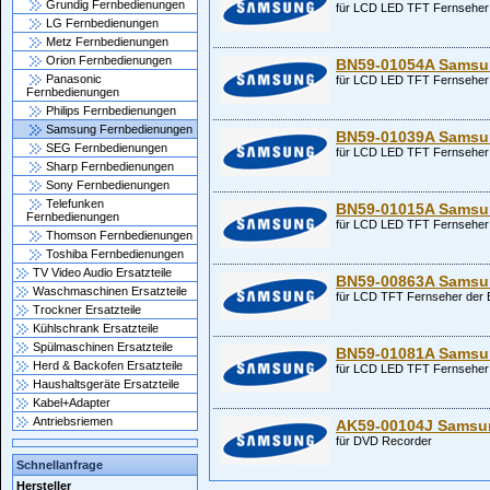
Grundig Fernbedienungen
für LCD LED TFT Fernseher 
LG Fernbedienungen
Metz Fernbedienungen
Orion Fernbedienungen
BN59-01054A Samsun
Panasonic
für LCD LED TFT Fernseher 
Fernbedienungen
Philips Fernbedienungen
Samsung Fernbedienungen
BN59-01039A Samsun
SEG Fernbedienungen
für LCD LED TFT Fernseher 
Sharp Fernbedienungen
Sony Fernbedienungen
Telefunken
BN59-01015A Samsun
Fernbedienungen
für LCD LED TFT Fernseher
Thomson Fernbedienungen
Toshiba Fernbedienungen
TV Video Audio Ersatzteile
BN59-00863A Samsun
Waschmaschinen Ersatzteile
für LCD TFT Fernseher der 
Trockner Ersatzteile
Kühlschrank Ersatzteile
Spülmaschinen Ersatzteile
BN59-01081A Samsun
Herd & Backofen Ersatzteile
für LCD LED TFT Fernseher 
Haushaltsgeräte Ersatzteile
Kabel+Adapter
Antriebsriemen
AK59-00104J Samsun
für DVD Recorder
Schnellanfrage
Hersteller