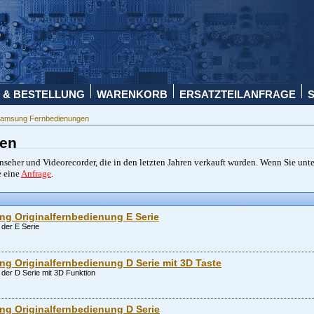
 & BESTELLUNG
WARENKORB
ERSATZTEILANFRAGE
amsung Fernbedienungen
en
seher und Videorecorder, die in den letzten Jahren verkauft wurden. Wenn Sie unt
e eine
Anfrage
.
g Originalfernbedienung E Serie
der E Serie
 Originalfernbedienung D Serie mit 3D Taste
der D Serie mit 3D Funktion
g Originalfernbedienung D Serie