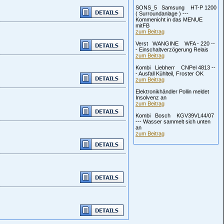
SONS_5 Samsung HT-P 1200
( Surroundanlage ) ---
Kommenicht in das MENUE
mitFB
zum Beitrag
Verst WANGINE WFA - 220 --
- Einschaltverzögerung Relais
zum Beitrag
Kombi Liebherr CNPel 4813 --
- Ausfall Kühlteil, Froster OK
zum Beitrag
Elektronikhändler Pollin meldet
Insolvenz an
zum Beitrag
Kombi Bosch KGV39VL44/07
--- Wasser sammelt sich unten
an
zum Beitrag