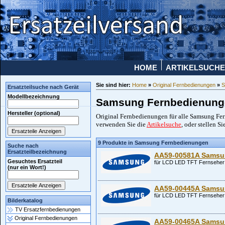
HOME
ARTIKELSUCHE
Sie sind hier:
Home
»
Original Fernbedienungen
»
S
Ersatzteilsuche nach Gerät
Modellbezeichnung
Samsung Fernbedienung
Hersteller (optional)
Original Fernbedienungen für alle Samsung Fern
verwenden Sie die
Artikelsuche
, oder stellen Si
9 Produkte in Samsung Fernbedienungen
Suche nach
Ersatzteilbezeichnung
AA59-00581A Samsun
Gesuchtes Ersatzteil
für LCD LED TFT Fernseher 
(nur ein Wort!)
AA59-00445A Samsung
für LCD LED TFT Fernseher 
Bilderkatalog
TV Ersatzfernbedienungen
Original Fernbedienungen
AA59-00465A Samsun